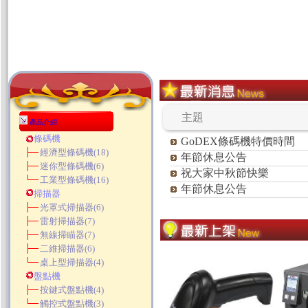
主題
產品介紹
條碼機
GoDEX條碼機特價時間
經濟型條碼機
(18)
年節休息公告
迷你型條碼機
(6)
祝大家中秋節快樂
工業型條碼機
(16)
年節休息公告
掃描器
光罩式掃描器
(6)
雷射掃描器
(7)
無線掃瞄器
(7)
二維掃描器
(6)
桌上型掃描器
(4)
盤點機
按鍵式盤點機
(4)
觸控式盤點機
(3)