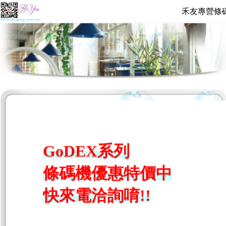
禾友專營條
GoDEX系列
條碼機優惠
特
價
中
快來電洽詢唷!!