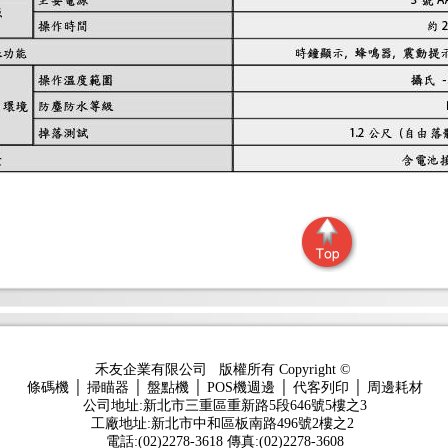
禾友企業有限公司 版權所有 Copyright ©
條碼機 │ 掃瞄器 │ 盤點機 │ POS機週邊 │ 代客列印 │ 周邊耗材
公司地址:新北市三重區重新路5段646號5樓之3
工廠地址:新北市中和區板南路496號2樓之2
電話:(02)2278-3618 傳真:(02)2278-3608