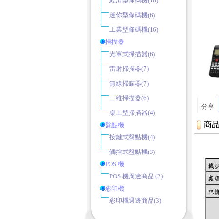
經濟型條碼機
(18)
迷你型條碼機
(6)
工業型條碼機
(16)
掃描器
光罩式掃描器
(6)
雷射掃描器
(7)
無線掃瞄器
(7)
二維掃描器
(6)
分享
桌上型掃描器
(4)
商
盤點機
按鍵式盤點機
(4)
觸控式盤點機
(3)
POS 機
POS 機周邊商品
(2)
彩印機
彩印機週邊商品
(3)