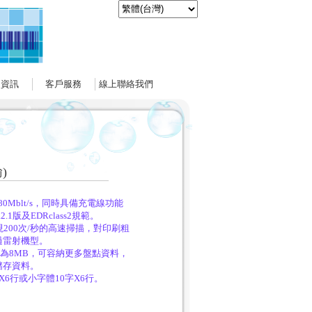
通資訊
客戶服務
線上聯絡我們
)
0Mblt/s，同時具備充電線功能
2.1版及EDRclass2規範。
200次/秒的高速掃描，對印刷粗
過雷射機型。
域為8MB，可容納更多盤點資料，
儲存資料。
6行或小字體10字X6行。