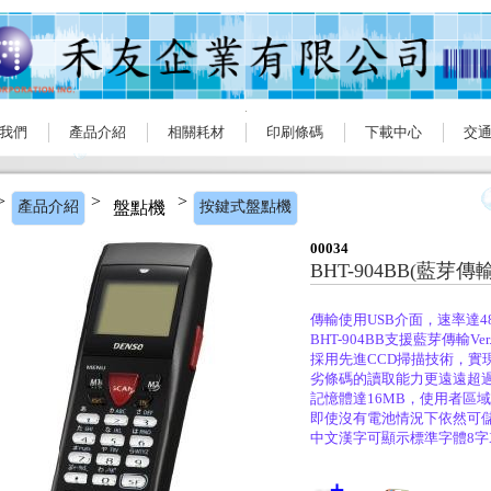
我們
產品介紹
相關耗材
印刷條碼
下載中心
交
>
>
>
產品介紹
盤點機
按鍵式盤點機
00034
BHT-904BB(藍芽傳輸
傳輸使用USB介面，速率達48
BHT-904BB支援藍芽傳輸Ver.
採用先進CCD掃描技術，實現
劣條碼的讀取能力更遠遠超
記憶體達16MB，使用者區
即使沒有電池情況下依然可
中文漢字可顯示標準字體8字X