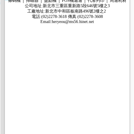
條碼機 │ 掃瞄器 │ 盤點機 │ POS機週邊 │ 代客列印 │ 周邊耗材
公司地址:新北市三重區重新路5段646號5樓之3
工廠地址:新北市中和區板南路496號2樓之2
電話:(02)2278-3618 傳真:(02)2278-3608
Email:heryeou@ms56.hinet.net
條碼機
ALX 自動印加貼條碼機
ALX 自動印加貼條碼機規格:熱轉及熱感雙用自動印貼機
ALX 自動印加貼條碼機規格:列印速度達每秒16"，解析度
300dpi
ALX 自動印加貼條碼機規格:列印寬度106mm 可選擇127或
160mm
ALX 自動印加貼條碼機規格:列印長度5mm~1000mm
ALX 自動印加貼條碼機規格: 64bit CPU，碳帶自動節省功
能
ALX 自動印加貼條碼機建議:高印量用戶及自動化系統、工
廠、麥頭標籤、運輸配送、大型倉儲…等
TDI 單張式條碼列印機
TDI 單張式條碼機規格:熱轉及熱感雙用條碼機
TDI 單張式條碼機規格:列印速度達每秒10"，解析度300dpi