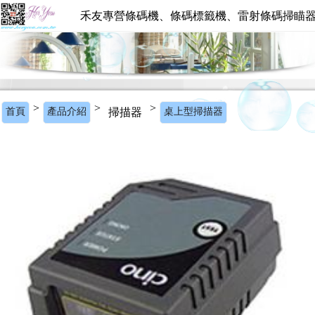
禾友專營條碼機、條碼標籤機、雷射條碼掃瞄
>
>
>
首頁
產品介紹
掃描器
桌上型掃描器