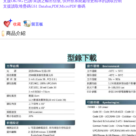
支援OK/NG 已讀/未讀之輸出信號, 供外部系統處理更精準的讀取控制
支援讀取堆疊碼GS1 Databar,PDF,MicroPDF 條碼
收藏
留言板
商品介紹
型錄下載